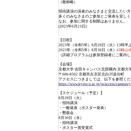
（敬称略）
招待講演の演者のみなさまと交流したい方
多くのみなさまのご参加とご発表を宜しく
なお、参加に関する制限はありません。
(2023年6月23日)
【日程】
2023年（令和5年）8月29日（火）13時半よ
2023年（令和5年）8月30日（水）
17時ご
（詳細プログラムは参加登録者にご案内し
【会場】
京都大学 吉田キャンパス北部構内 京都大
〒606-8502 京都市左京区北白川追分町
アクセスにつきましては、以下を参照くださ
https://www.kyoto-u.ac.jp/ja/access/campus/
【スケジュール（予定）】
8月29日（火）
・招待講演
・一般発表（ポスター発表）
・懇親会
8月30日（水）
・招待講演
・ポスター賞受賞式