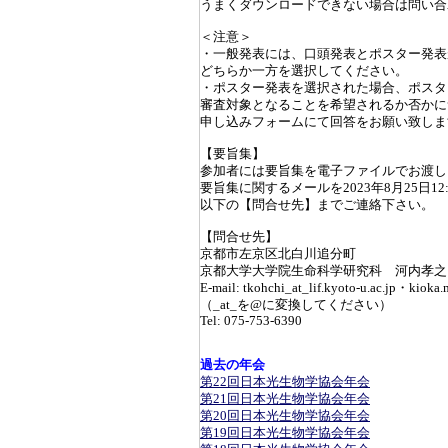
うまくダウンロードできない場合は問い合
＜注意＞
・一般発表には、口頭発表とポスター発表
どちらか一方を選択してください。
・ポスター発表を選択された場合、ポスタ
審査対象となることを希望されるか否かに
申し込みフォームにて回答をお願い致しま
【要旨集】
参加者には要旨集を電子ファイルでお渡し
要旨集に関するメールを2023年8月25日1
以下の【問合せ先】までご連絡下さい。
【問合せ先】
京都市左京区北白川追分町
京都大学大学院生命科学研究科 河内孝之
E-mail: tkohchi_at_lif.kyoto-u.ac.jp・kioka.
（_at_を@に変換してください）
Tel: 075-753-6390
過去の年会
第22回日本光生物学協会年会
第21回日本光生物学協会年会
第20回日本光生物学協会年会
第19回日本光生物学協会年会