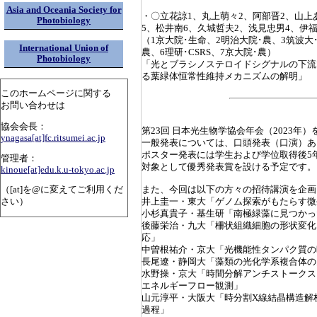
Asia and Oceania Society for
・〇立花諒1、丸上萌々2、阿部晋2、山上
Photobiology
5、松井南6、久城哲夫2、浅見忠男4、伊
（1京大院･生命、2明治大院･農、3筑波大
International Union of
農、6理研･CSRS、7京大院･農）
Photobiology
「光とブラシノステロイドシグナルの下流
る葉緑体恒常性維持メカニズムの解明」
このホームページに関する
お問い合わせは
協会会長：
第23回 日本光生物学協会年会（2023年
ynagasa[at]fc.ritsumei.ac.jp
一般発表については、口頭発表（口演）あ
ポスター発表には学生および学位取得後5
管理者：
対象として優秀発表賞を設ける予定です。
kinoue[at]edu.k.u-tokyo.ac.jp
また、今回は以下の方々の招待講演を企画
（[at]を@に変えてご利用くだ
井上圭一・東大「ゲノム探索がもたらす微
さい）
小杉真貴子・基生研「南極緑藻に見つかっ
後藤栄治・九大「柵状組織細胞の形状変化
応」
中曽根祐介・京大「光機能性タンパク質の
長尾遼・静岡大「藻類の光化学系複合体の
水野操・京大「時間分解アンチストークス
エネルギーフロー観測」
山元淳平・大阪大「時分割X線結晶構造解析
過程」