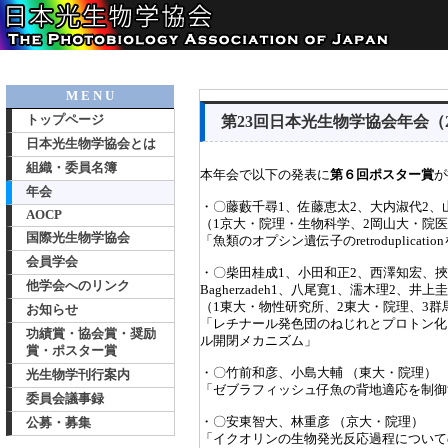
M E N U
第23回日本光生物学協会年会（2
トップページ
日本光生物学協会とは
組織・委員名簿
本年会で以下の発表に
第６回ポスター賞
が
年会
・〇藤藪千尋1、佐藤恵太2、大内淑代2、
AOCP
（1京大・院理・生物科学、2岡山大・院
国際光生物学協会
「魚類のオプシン遺伝子のretroduplica
会員学会
・〇柴田桂成1、小田和正2、西澤知宏、挾間
他学会へのリンク
Bagherzadeh1、八尾寛1、濡木理2、井
（1東大・物性研究所、2東大・院理、3群
お知らせ
「レチナール発色団のねじれとプロトン化
功績賞・協会賞・奨励
ル開閉メカニズム」
賞・ポスター賞
・〇竹前和彦、小島大輔 （東大・院理）
光生物学刊行案内
「ゼブラフィッシュ仔魚の背地適応を制御
委員会議事録
・〇安東智大、林重彦 （京大・院理）
公募・募集
「イクオリンの生物発光反応過程について