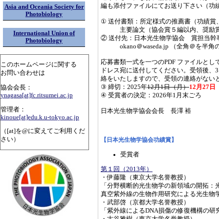
編も添付ファイルにてお送り下さい（功
Asia and Oceania Society for
Photobiology
① 送付書類：所定様式の推薦書（功績賞
主要論文（協会賞５編以内、奨励賞
International Union of
② 送付先：日本光生物学協会 賞担当幹
Photobiology
okano＠waseda.jp （全角＠を
応募書類一式を一つのPDF ファイルと
このホームページに関する
ドレス宛に送付してください。受領後、
お問い合わせは
絡をいたしますので、受領の連絡がない
③ 締切：2025年
12月1日（月）
12月27
協会会長：
ynagasa[at]fc.ritsumei.ac.jp
④ 受賞者の決定：2026年1月末ごろ
管理者：
日本光生物学協会会長 長澤 裕
kinoue[at]edu.k.u-tokyo.ac.jp
（[at]を@に変えてご利用くだ
さい）
【日本光生物学協会功績賞】
受賞者
第１回（2013年）
・伊藤隆（東京大学名誉教授）
「分野横断的光生物学の新領域の開拓：
真空紫外線の生物作用研究による光生物
・武部啓（京都大学名誉教授）
「紫外線によるDNA損傷の修復機構の研
・古谷雅樹（東京大学名誉教授）