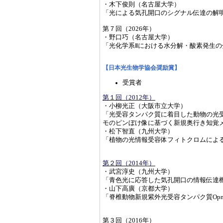
・木下俊則（名古屋大学）
「光による気孔開口のシグナル伝達の解
第７回（2026年）
・野口巧（名古屋大学）
「光化学系Ⅱにおける水分解・酸素発生の
【日本光生物学協会奨励賞】
受賞者
第１回（2012年）
・小柳光正（大阪市立大学）
「光受容タンパク質に着目した動物の光受
モのピンぼけ像に基づく新規奥行き知覚
・松下智直（九州大学）
「植物の光情報受容体フィトクロムによ
第２回（2014年）
・武宮淳史（九州大学）
「青色光に応答した気孔開口の情報伝達
・山下高廣（京都大学）
「脊椎動物新規紫外光受容タンパク質Op
第３回（2016年）