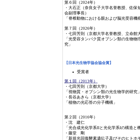
第６回（2024年）
・大石正（奈良女子大学名誉教授、佐保
会副理事長）
「脊椎動物における眼および脳光受容機
第７回（2026年）
・七田芳則（京都大学名誉教授、立命館
「光受容タンパク質オプシン類の生物物
究」
【日本光生物学協会協会賞】
受賞者
第１回（2013年）
・七田芳則（京都大学）
「視物質・オプシン類の光生物学的研究
・長谷あきら（京都大学）
「植物の光応答の分子機構」
第２回（2016年）
・沈 建仁
「光合成光化学系IIと光化学系Iの構造と
・藤堂 剛
「新規光回復酵素遺伝子及びそのヒトホ