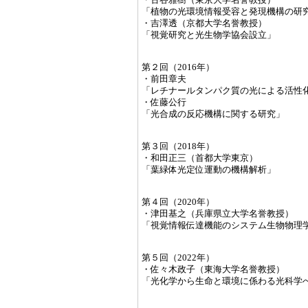
「植物の光環境情報受容と発現機構の研
・吉澤透（京都大学名誉教授）
「視覚研究と光生物学協会設立」
第２回（2016年）
・前田章夫
「レチナールタンパク質の光による活性
・佐藤公行
「光合成の反応機構に関する研究」
第３回（2018年）
・和田正三（首都大学東京）
「葉緑体光定位運動の機構解析」
第４回（2020年）
・津田基之（兵庫県立大学名誉教授）
「視覚情報伝達機能のシステム生物物理
第５回（2022年）
・佐々木政子（東海大学名誉教授）
「光化学から生命と環境に係わる光科学