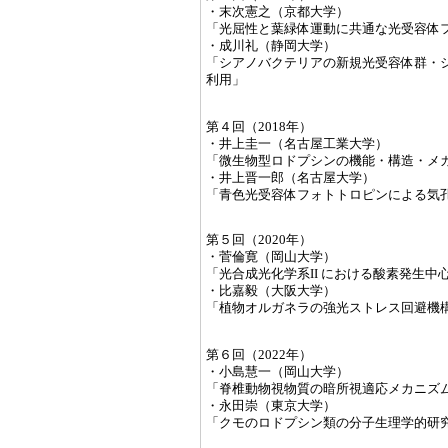
・末次憲之（京都大学）
「光屈性と葉緑体運動に共通な光受容体
・成川礼（静岡大学）
「シアノバクテリアの新規光受容体群・
利用」
第４回（2018年）
・井上圭一（名古屋工業大学）
「微生物型ロドプシンの機能・構造・メ
・井上晋一郎（名古屋大学）
「青色光受容体フォトトロピンによる気
第５回（2020年）
・菅倫寛（岡山大学）
「光合成光化学系II における酸素発生中
・比嘉毅（大阪大学）
「植物オルガネラの強光ストレス回避機
第６回（2022年）
・小島慧一（岡山大学）
「脊椎動物視物質の暗所視適応メカニズ
・永田崇（東京大学）
「クモのロドプシン類の分子生理学的研