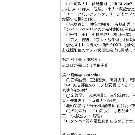
・〇三宅敬太1、伏見圭司1、Ni-Ni-Wi
川礼1,4 （1静大・院理、2東大・院総合文化
「ユニークなシアノバクテリアがもつ２つ
対応する機能分化」
・〇床次俊郎、 中曽根祐介、 寺嶋正秀
「シアノバクテリアの走光性制御因子Pix
・〇松井亜子1、小林純也2、橋口一成3
1（1京大・院理、2京大・放生研、3福
「酸化ストレス抵抗性遺伝子OXR1は酸
射線照射後のゲノム安定性維持に貢献し
第21回年会（2020年）
※コロナ禍により開催中止
第22回年会（2022年）
・◯石塚皓貴、三浦宏太、岡野恵子、岡野
「FAD結合部位のアミノ酸変異によるニ
光受容能の付与」
・◯金悠旻1、大塚浩晨1、三宅諒佑1、岡
大・先進理工、2京都大・院理)
「地磁気受容の分子機構解明に向けたcCRY
・◯犬飼紫乃1、片山耕大1、小柳光正2、
工、2大阪公大・ 院理)
「Gsタンハク質を活性化させるクラケオ