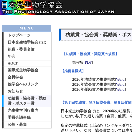
M E N U
功績賞・協会賞・奨励賞・ポス
トップページ
日本光生物学協会とは
組織・委員名簿
【功績賞・協会賞・奨励賞の規程】
年会
規程集[
PDF
]
AOCP
国際光生物学協会
【推薦書様式】
会員学会
2026年功績賞の推薦様式[
Word
]
他学会へのリンク
2026年協会賞の推薦様式[
Word
]
2026年奨励賞の推薦様式[
Word
]
お知らせ
功績賞・協会賞・奨励
【第７回功績賞、第７回協会賞、第８回奨励
賞・ポスター賞
光生物学刊行案内
日本光生物学協会では、2026年の功績
したがい以下の通り推薦（自薦、他薦）
委員会議事録
公募・募集
所定の推薦様式（上記のリンクからダウ
送り下さい。なお、協会賞については主