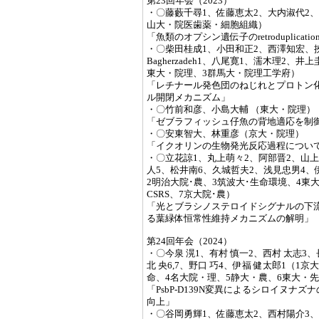
第23回年会（2023）
・〇藤藪千尋1、佐藤恵太2、大内淑代2、
山大・院医歯薬・細胞組織）
「魚類のオプシン遺伝子のretroduplica
・〇柴田桂成1、小田和正2、西澤知宏、挾間
Bagherzadeh1、八尾寛1、濡木理2、
東大・院理、3群馬大・院理工学府）
「レチナール発色団のねじれとプロトン化
ル開閉メカニズム」
・〇竹前和彦、小島大輔 （東大・院理）
「ゼブラフィッシュ仔魚の背地適応を制
・〇安東智大、林重彦（京大・院理）
「イクオリンの生物発光反応過程につい
・〇立花諒1、丸上萌々2、阿部晋2、山上
人5、松井南6、久城哲夫2、浅見忠男4、
2明治大院･農、3筑波大･生命環境、4東大
CSRS、7京大院･農）
「光とブラシノステロイドシグナルの下流
る葉緑体恒常性維持メカニズムの解明」
第24回年会（2024）
・〇今泉 滉1、有村 慎一2、西村 太志3、長
北 央6,7、野口 巧4、伊福 健太郎1（
命、4名大院・理、5静大・農、6東大・
「PsbP-D139N変異によるシロイヌナズ
向上」
・〇谷岡勇輝1、佐藤恵太2、西村陽介3、