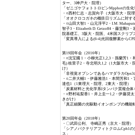
ター、3神戸大・院理）
「ゼニゴケフォトトロピンMpphotの生
・○西村仁志・志賀向子（大阪市大・院
「オオクロコガネの概倍日リズムに対す
・○山田大智1・山元淳平2・I.M. Mahapu
智子3・Elizabeth D. Getzoff4・
院基礎工、3阪大・院医、4米国スクリプ
「変異導入による(6-4)光回復酵素からC
第19回年会（2016年）
・○沈宝國 1・小柳光正1,2,3・孫蘭芳1
毛) 枝里子2・寺北明久1,2（1大阪市大・
け）
「非視覚オプシンであるハマダラカOpn
・○二井大輔1・伊藤雅浩1・本間芳和1・
達也1（1東理大・院理、2東大・院理）
「炭素材料と光化学系Iタンパク質複合
・○野村祐梨香1・井上圭一1,2・伊藤奨太
きがけ）
「真正細菌の光駆動イオンポンプの機能
第20回年会（2018年）
・〇武田公利、 寺嶋正秀（京大・院理）
「シアノバクテリアフィトクロムCph1
ス」