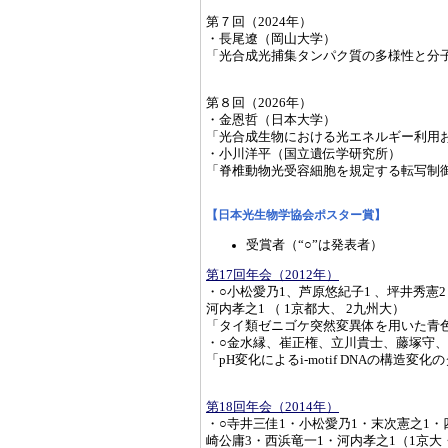
第７回（2024年）
・長尾遼（岡山大学）
「光合成光捕集タンパク質の多様性と分
第８回（2026年）
・金恩哲（日本大学）
「光合成生物における光エネルギー利用
・小川洋平（国立遺伝学研究所）
「脊椎動物光受容細胞を規定する転写制
【日本光生物学協会ポスター賞】
受賞者（“○”は発表者）
第17回年会（2012年）
・○小松愛乃1、芦原悠紀子1 、坪井秀憲2
河内孝之1 （ 1京都大、 2九州大）
「タイ類ゼニゴケ突然変異体を用いた青
・○金水縁、崔正権、立川貴士、藤塚守
「pH変化によるi-motif DNAの構造変
第18回年会（2014年）
・○寺井三佳1・小松愛乃1・末次憲之1・
崎公庸3・西浜竜一1・河内孝之1（1京大