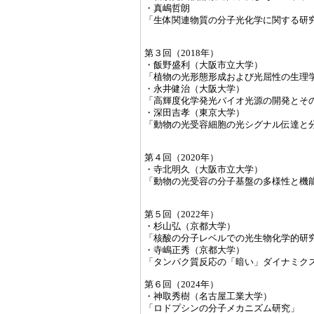
・真嶋哲朗
「生体関連物質の分子光化学に関する研
第３回（2018年）
・飯野盛利（大阪市立大学）
「植物の光形態形成および光屈性の生理
・永井健治（大阪大学）
「高輝度化学発光バイオ光源の開発とそ
・深田吉孝（東京大学）
「動物の光受容細胞の光シグナル伝達と
第４回（2020年）
・寺北明久（大阪市立大学）
「動物の光受容の分子基盤の多様性と機
第５回（2022年）
・杉山弘（京都大学）
「核酸の分子レベルでの光生物化学的研
・寺嶋正秀（京都大学）
「タンパク質反応の「暗い」ダイナミク
第６回（2024年）
・神取秀樹（名古屋工業大学）
「ロドプシンの分子メカニズム研究」