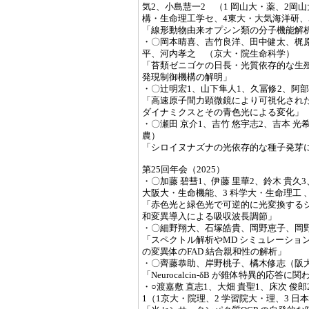
気2、小島慧一2 （1 岡山大・薬、2岡
構・生命理工学セ、4東大・大気海洋研、
「線形動物由来オプシン類の分子機能解
・〇岡本晴喜、吉竹良洋、田中健太、梶原智明
平、河内孝之 （京大・院生命科学）
「苔類ゼニゴケの日長・光質依存的な生
発現制御機構の解明」
・〇辻明宏1、山下隼人1、久冨修2、阿部
「高速原子間力顕微鏡により可視化された転写因
ダイナミクスとその青色光による変化」
・〇瀬田 京介1、吉竹 悠宇志2、吉本 光
農）
「シロイヌナズナの光依存的な種子発芽
第25回年会（2025）
・〇加藤 碧彗1、伊藤 里華2、鈴木 貴久3
大阪大・生命機能、3 科学大・生命理工 
「赤色光と緑色光で可逆的に光変換する
和変異導入による吸収波長調節」
・〇細野翔大、石塚皓貴、岡野恵子、岡
「スペクトル解析やMD シミュレーショ
の変異体のFAD 結合親和性の解析」
・〇齊藤恭助、岸野桃子、橘木修志（阪
「Neurocalcin-δB が錐体特異的応答
・○渡嘉敷 直志1、大畑 貴聖1、床次 俊郎
1（1京大・院理、2 学習院大・理、3 